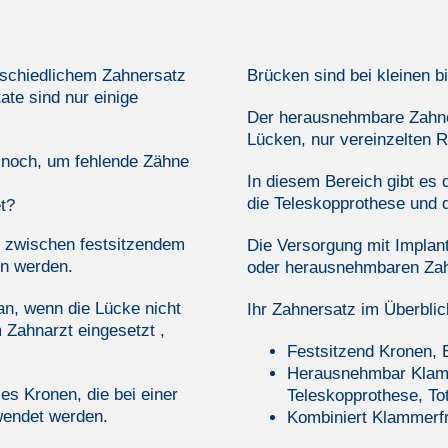
rschiedlichem Zahnersatz
Brücken sind bei kleinen b
te sind nur einige
Der herausnehmbare Zahner
Lücken, nur vereinzelten 
 noch, um fehlende Zähne
In diesem Bereich gibt es
die Teleskopprothese und d
t?
 zwischen festsitzendem
Die Versorgung mit Implant
n werden.
oder herausnehmbaren Zah
an, wenn die Lücke nicht
Ihr Zahnersatz im Überblic
 Zahnarzt eingesetzt ,
Festsitzend Kronen, 
Herausnehmbar Klamm
es Kronen, die bei einer
Teleskopprothese, Tot
wendet werden.
Kombiniert Klammerfr