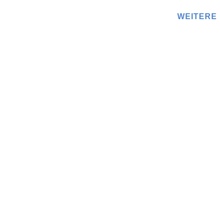
IMPLANTAT
WURZELKANAL
WEITERE