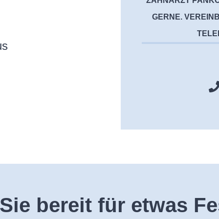
ZAHNARZT PANKO
GERNE. VEREINB
TELE
us
Sie bereit für etwas F